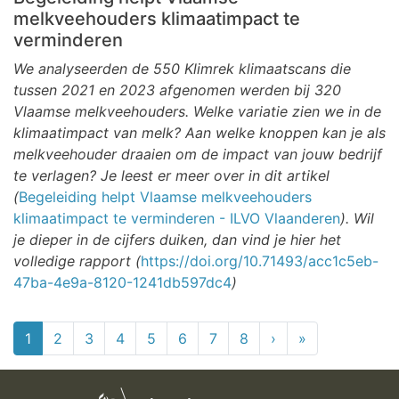
melkveehouders klimaatimpact te
verminderen
We analyseerden de 550 Klimrek klimaatscans die
tussen 2021 en 2023 afgenomen werden bij 320
Vlaamse melkveehouders. Welke variatie zien we in de
klimaatimpact van melk? Aan welke knoppen kan je als
melkveehouder draaien om de impact van jouw bedrijf
te verlagen? Je leest er meer over in dit artikel
(
Begeleiding helpt Vlaamse melkveehouders
klimaatimpact te verminderen - ILVO Vlaanderen
). Wil
je dieper in de cijfers duiken, dan vind je hier het
volledige rapport (
https://doi.org/10.71493/acc1c5eb-
47ba-4e9a-8120-1241db597dc4
)
Paginering
1
2
3
4
5
6
7
8
›
››
»
Laatste »