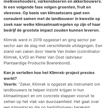
melkveehouders, varkensboeren en akkerbouwers.
In een volgende fase volgen groenten, fruit en
vleesvee. Op basis van klimaatscans gaat een
consulent samen met de landbouwer in kwestie op
zoek naar welke klimaatmaatregelen op zijn of haar
bedrijf de grootste impact zouden kunnen leveren.
Klimrek werd in 2019 opgestart en ging sector per
sector aan de slag met verschillende uitdagingen. Een
stand van zaken door Veerle Van linden (coördinator
Klimrek, ILVO) en Pieter Van Oost (adviseur
Plantaardige Productie Boerenbond).
Kan je vertellen hoe het Klimrek-project precies
werkt?
Veerle:
“Zeker, Klimrek is opgezet als instrument om
landbouwers te helpen inzicht krijgen in hun
klimaatimpact en om concrete stappen vooruit te
zetten op het vlak van duurzaamheid. Het gaat over
een klimaatscan die op bedrijfsniveau berekent