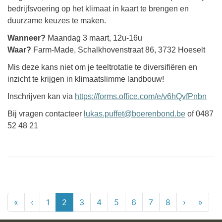
bedrijfsvoering op het klimaat in kaart te brengen en
duurzame keuzes te maken.
Wanneer?
Maandag 3 maart, 12u-16u
Waar?
Farm-Made, Schalkhovenstraat 86, 3732 Hoeselt
Mis deze kans niet om je teeltrotatie te diversifiëren en
inzicht te krijgen in klimaatslimme landbouw!
Inschrijven kan via
https://forms.office.com/e/v6hQvfPnbn
Bij vragen contacteer
lukas.puffet@boerenbond.be
of 0487
52 48 21
Paginering
«
« Eerste
‹
‹‹
1
2
3
4
5
6
7
8
›
››
»
Laats