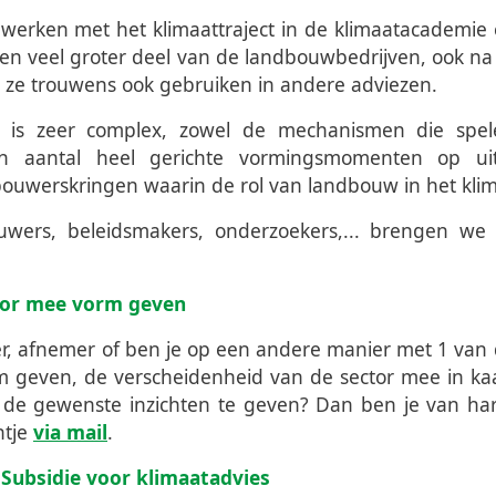
n werken met het klimaattraject in de klimaatacademie
n veel groter deel van de landbouwbedrijven, ook na a
n ze trouwens ook gebruiken in andere adviezen.
is zeer complex, zowel de mechanismen die spele
n aantal heel gerichte vormingsmomenten op uit
ouwerskringen waarin de rol van landbouw in het klim
wers, beleidsmakers, onderzoekers,... brengen we
ctor mee vorm geven
ier, afnemer of ben je op een andere manier met 1 van
m geven, de verscheidenheid van de sector mee in ka
 de gewenste inzichten te geven? Dan ben je van har
ntje
via mail
.
 Subsidie voor klimaatadvies