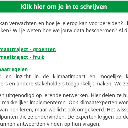
 kan verwachten en hoe je je erop kan voorbereiden? Lie
ijken? Wil je weten hoe we jouw data beschermen? Al di
maattraject -
groenten
maattraject -
fruit
maatregelen
d en inzicht in de klimaatimpact en mogelijke k
rs en andere stakeholders toegankelijk maken. We zett
 uitgenodigd op lerende netwerken. Hier delen ze hu
r en makkelijker implementeren. Ook klimaatexperten w
an hen leren, maar wellicht ook omgekeerd. Het wisse
punten die ze ondervinden. De experten krijgen op d
t kunnen antwoorden vinden op hun vragen.