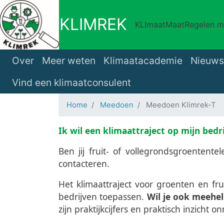
Overslaan
en
KLIMREK
KLImaatMaatRegelen mé
naar
de
Main navigation
inhoud
Over
Meer weten
Klimaatacademie
Nieuws
gaan
Vind een klimaatconsulent
Home
Meedoen
Meedoen Klimrek-T
Ik wil een klimaattraject op mijn bedri
Ben jij fruit- of vollegrondsgroentente
contacteren.
Het klimaattraject voor groenten en fru
bedrijven toepassen.
Wil je ook meehel
zijn praktijkcijfers en praktisch inzicht o