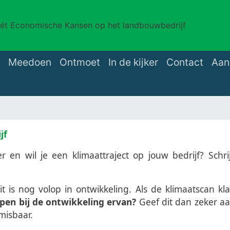
t Economische Kansen op het landbouwbedrijf
Meedoen
Ontmoet
In de kijker
Contact
Aan
jf
ler en wil je een klimaattraject op jouw bedrijf? Sch
it is nog volop in ontwikkeling. Als de klimaatscan kl
pen bij de ontwikkeling ervan?
Geef dit dan zeker a
nmisbaar.