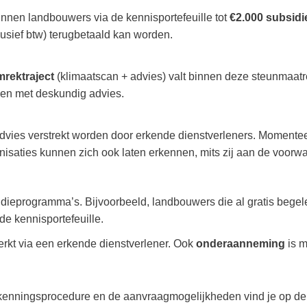
nnen landbouwers via de kennisportefeuille tot
€2.000 subsidi
usief btw) terugbetaald kan worden.
mrektraject
(klimaatscan + advies) valt binnen deze steunmaatre
ken met deskundig advies.
dvies verstrekt worden door erkende dienstverleners. Momentee
nisaties kunnen zich ook laten erkennen, mits zij aan de voorw
dieprogramma’s. Bijvoorbeeld, landbouwers die al gratis begel
e kennisportefeuille.
kt via een erkende dienstverlener. Ook
onderaanneming
is m
 erkenningsprocedure en de aanvraagmogelijkheden vind je op d